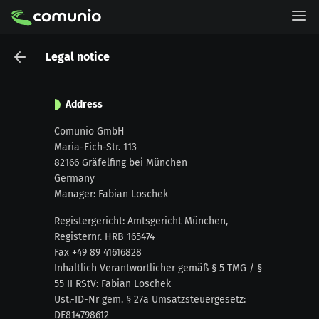
Legal notice
Address
Comunio GmbH
Maria-Eich-Str. 113
82166 Gräfelfing bei München
Germany
Manager
: Fabian Loschek
Registergericht: Amtsgericht München,
Registernr. HRB 165474
Fax +49 89 41616828
Inhaltlich Verantwortlicher gemäß § 5 TMG / §
55 II RStV: Fabian Loschek
Ust.-ID-Nr gem. § 27a Umsatzsteuergesetz:
DE814798612