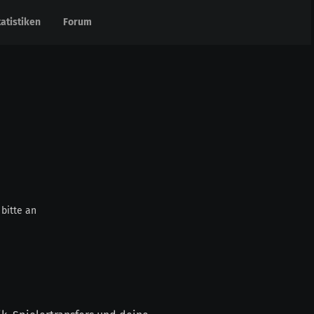
tatistiken
tatistiken
Forum
Forum
bitte an