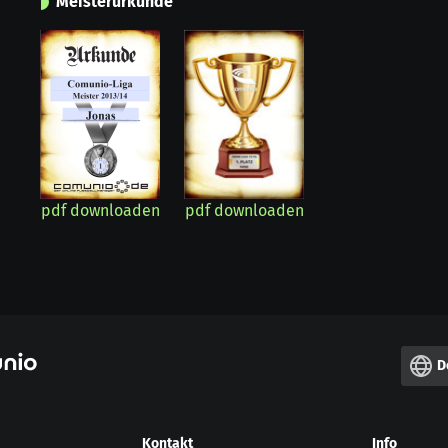
Meisterurkunde
pdf downloaden
pdf downloaden
D
Kontakt
Info