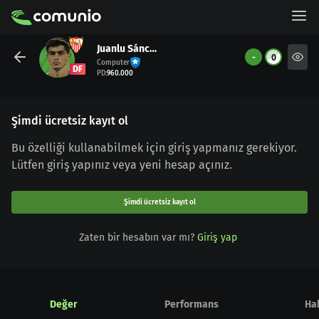
Juanlu Sánchez
-
0
Computer
DF
PD
:
960.000
Şimdi ücretsiz kayıt ol
Bu özelliği kullanabilmek için giriş yapmanız gerekiyor.
Lütfen giriş yapınız veya yeni hesap açınız.
Şimdi ücretsiz kayıt ol
Zaten bir hesabın var mı?
Giriş yap
Değer
Performans
Ha