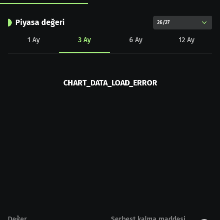
Piyasa değeri
26/27
1
Ay
3
Ay
6
Ay
12
Ay
CHART_DATA_LOAD_ERROR
Değer
Serbest kalma maddesi