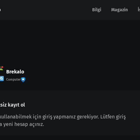
Bilgi
Bilgi
Magazin
Magazin
İ
İ
Brekalo
OS
Computer
siz kayıt ol
 kullanabilmek için giriş yapmanız gerekiyor. Lütfen giriş
a yeni hesap açınız.