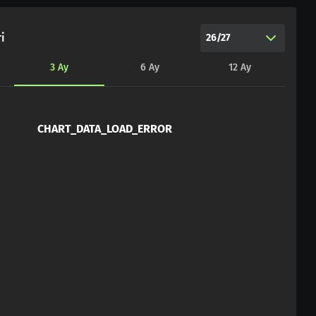
i
26/27
3
Ay
6
Ay
12
Ay
CHART_DATA_LOAD_ERROR