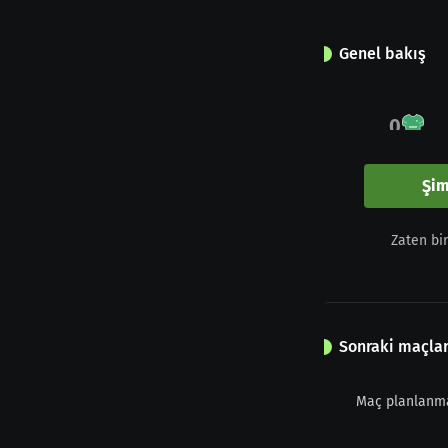
Genel bakış
0
Maç
Şim
0
Zaten bi
Sarı kart
Sonraki maçla
Maç planlanm