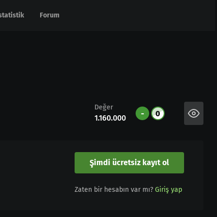
statistik
statistik
Forum
Forum
Değer
-
0
1.160.000
Şimdi ücretsiz kayıt ol
Zaten bir hesabın var mı?
Giriş yap