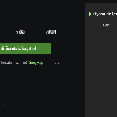
Piyasa değer
1
Ay
0
0
Gol
Penaltı
di ücretsiz kayıt ol
0
0
r hesabın var mı?
Giriş yap
Sarı - Kırmızı
Kırmızı kart
r
adı