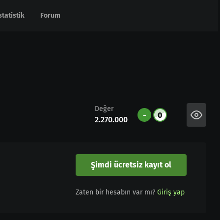
statistik
statistik
Forum
Forum
Değer
-
0
2.270.000
Şimdi ücretsiz kayıt ol
Zaten bir hesabın var mı?
Giriş yap