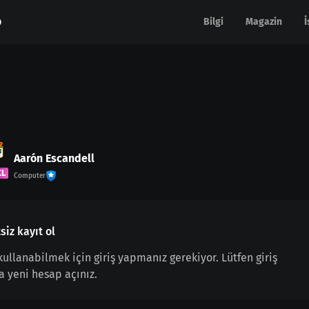
Bilgi
Bilgi
Magazin
Magazin
İ
İ
Aarón Escandell
KL
Computer
siz kayıt ol
 kullanabilmek için giriş yapmanız gerekiyor. Lütfen giriş
a yeni hesap açınız.