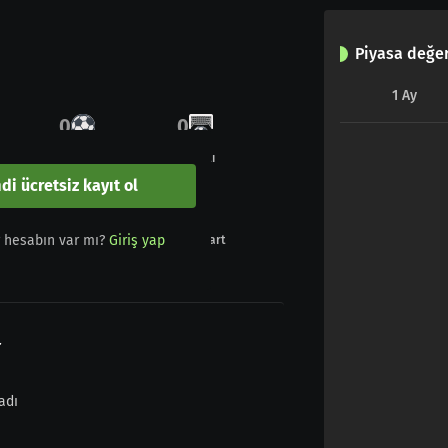
Piyasa değer
1
Ay
0
0
Gol
Penaltı
di ücretsiz kayıt ol
0
0
r hesabın var mı?
Giriş yap
Sarı - Kırmızı
Kırmızı kart
r
adı