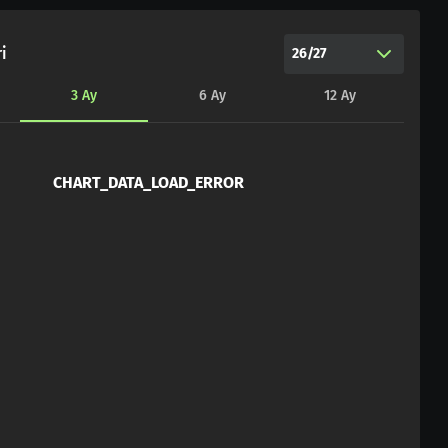
i
26/27
3
Ay
6
Ay
12
Ay
CHART_DATA_LOAD_ERROR