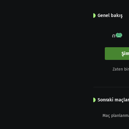
Genel bakış
0
Maç
Şim
0
Zaten bi
Sarı kart
Sonraki maçla
Maç planlanm