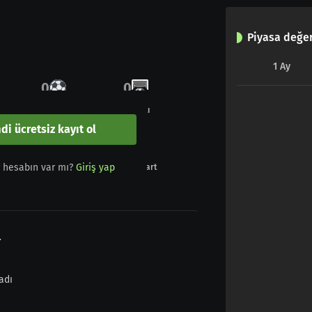
Piyasa değer
1
Ay
0
0
Gol
Penaltı
di ücretsiz kayıt ol
0
0
r hesabın var mı?
Giriş yap
Sarı - Kırmızı
Kırmızı kart
r
adı