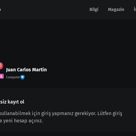
Bilgi
Bilgi
Magazin
Magazin
İ
İ
Juan Carlos Martín
KL
Computer
siz kayıt ol
 kullanabilmek için giriş yapmanız gerekiyor. Lütfen giriş
a yeni hesap açınız.