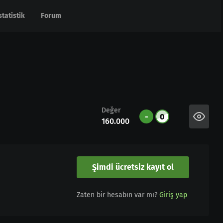
statistik
statistik
Forum
Forum
Değer
-
0
160.000
Şimdi ücretsiz kayıt ol
Zaten bir hesabın var mı?
Giriş yap