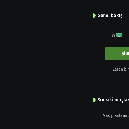
Genel bakış
0
Maç
Şim
0
Zaten bi
Sarı kart
Sonraki maçla
Maç planlanm