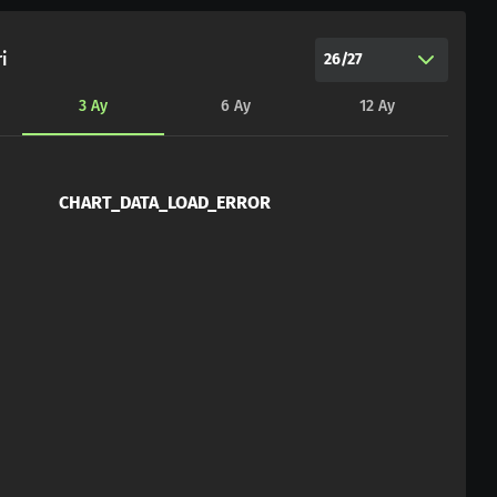
i
26/27
3
Ay
6
Ay
12
Ay
CHART_DATA_LOAD_ERROR