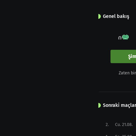
Genel bakış
0
Maç
Şim
0
Zaten bi
Sarı kart
Sonraki maçla
2
.
Cu. 21.08.