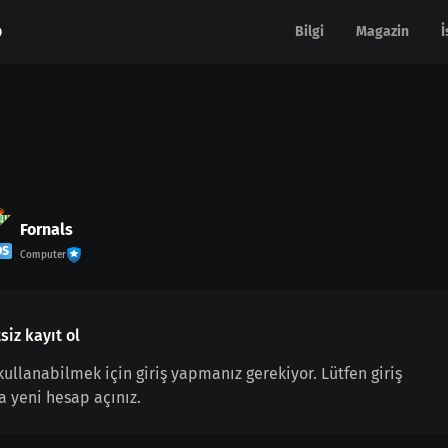
Bilgi
Bilgi
Magazin
Magazin
İ
İ
Fornals
OS
Computer
siz kayıt ol
 kullanabilmek için giriş yapmanız gerekiyor. Lütfen giriş
a yeni hesap açınız.