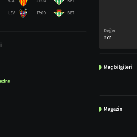
VAL
21:00
BET
LEV
17:00
BET
Değer
???
i
Maç bilgileri
azine
Magazin