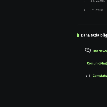
1
.
Sa. 25.08.
3
.
Ct. 29.08.
Daha fazla bilg
Hot News
ComunioMag
Comstats