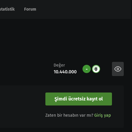
statistik
statistik
Forum
Forum
Değer
-
0
10.440.000
Şimdi ücretsiz kayıt ol
Zaten bir hesabın var mı?
Giriş yap