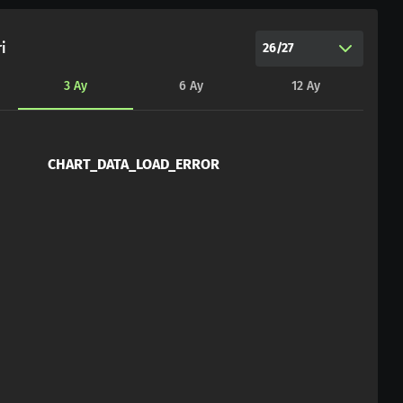
i
26/27
3
Ay
6
Ay
12
Ay
CHART_DATA_LOAD_ERROR