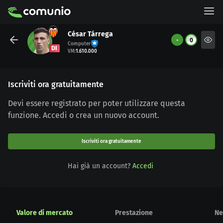
César Tárrega
-
0
Computer
DI
VM
:
1.610.000
Iscriviti ora gratuitamente
Devi essere registrato per poter utilizzare questa
funzione. Accedi o crea un nuovo account.
Iscriviti ora gratuitamente
Hai già un account?
Accedi
Valore di mercato
Prestazione
Ne