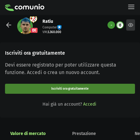
Ratiu
-
0
Computer
DI
VM
:
3.360.000
Iscriviti ora gratuitamente
Devi essere registrato per poter utilizzare questa
funzione. Accedi o crea un nuovo account.
Iscriviti ora gratuitamente
Hai già un account?
Accedi
Valore di mercato
Prestazione
Ne