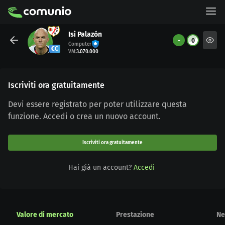
Isi Palazón
-
0
Computer
CC
VM
:
3.070.000
Iscriviti ora gratuitamente
Devi essere registrato per poter utilizzare questa
funzione. Accedi o crea un nuovo account.
Iscriviti ora gratuitamente
Hai già un account?
Accedi
Valore di mercato
Prestazione
Ne