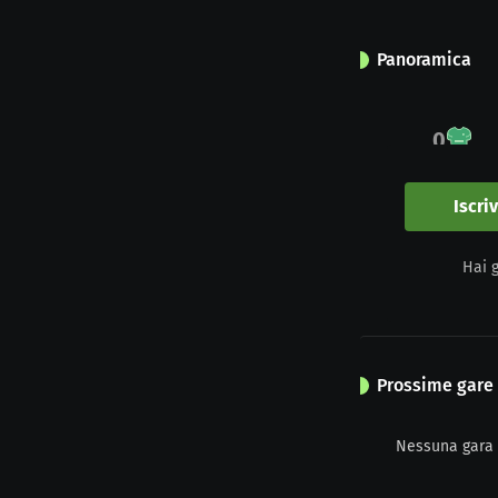
Panoramica
0
Impegno
Iscri
0
Hai 
Giallo
Prossime gare
Nessuna gara 