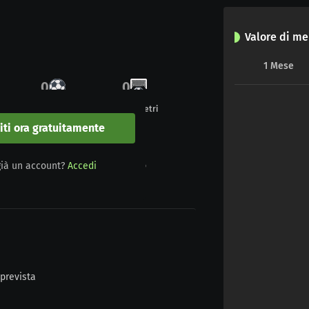
Valore di me
1
Mese
0
0
Gol
Undici metri
viti ora gratuitamente
0
0
già un account?
Accedi
Giallo-rosso
Rosso
prevista