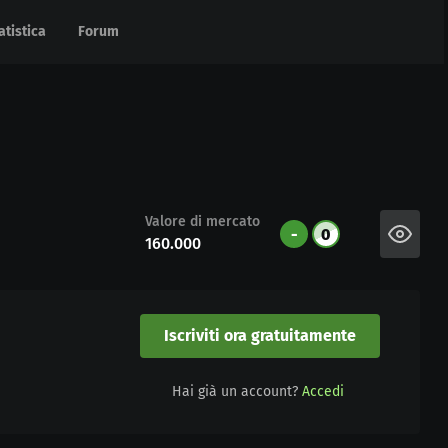
atistica
atistica
Forum
Forum
Valore di mercato
-
0
160.000
Iscriviti ora gratuitamente
Hai già un account?
Accedi