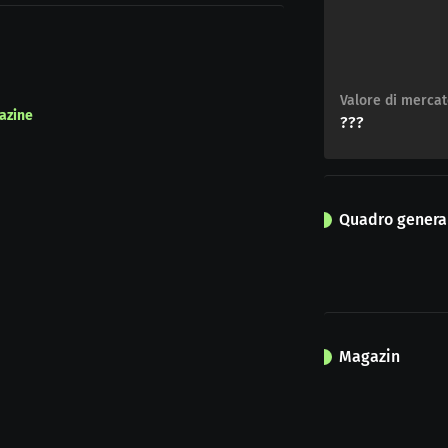
Valore di merca
azine
???
Quadro general
Magazin