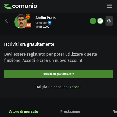
Abdón Prats
-
0
Computer
AT
VM
:
160.000
Iscriviti ora gratuitamente
Devi essere registrato per poter utilizzare questa
funzione. Accedi o crea un nuovo account.
Iscriviti ora gratuitamente
Hai già un account?
Accedi
Valore di mercato
Prestazione
Ne