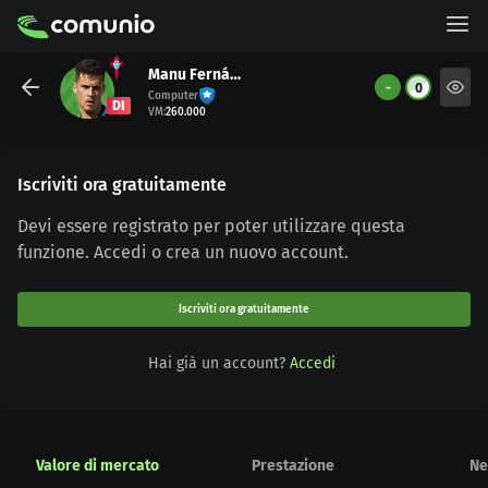
Manu Fernández
-
0
Computer
DI
VM
:
260.000
Iscriviti ora gratuitamente
Devi essere registrato per poter utilizzare questa
funzione. Accedi o crea un nuovo account.
Iscriviti ora gratuitamente
Hai già un account?
Accedi
Valore di mercato
Prestazione
Ne