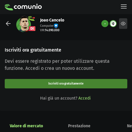
Joao Cancelo
-
0
Computer
DI
VM
:
14.090.000
Iscriviti ora gratuitamente
Devi essere registrato per poter utilizzare questa
funzione. Accedi o crea un nuovo account.
Iscriviti ora gratuitamente
Hai già un account?
Accedi
Valore di mercato
Prestazione
Ne