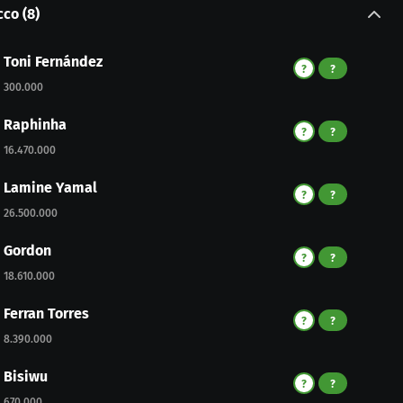
cco
(
8
)
Toni Fernández
?
?
300.000
Raphinha
?
?
16.470.000
Lamine Yamal
?
?
26.500.000
Gordon
?
?
18.610.000
Ferran Torres
?
?
8.390.000
Bisiwu
?
?
670.000