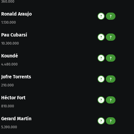
360.000
Ronald Araujo
?
?
1.130.000
Pau Cubarsí
?
?
10.300.000
Koundé
?
?
4.480.000
Jofre Torrents
?
?
210.000
Héctor Fort
?
?
810.000
Gerard Martín
?
?
5.390.000