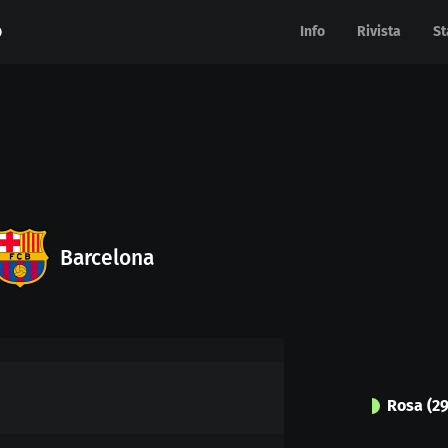
Info
Info
Rivista
Rivista
St
St
Barcelona
Rosa
(
2