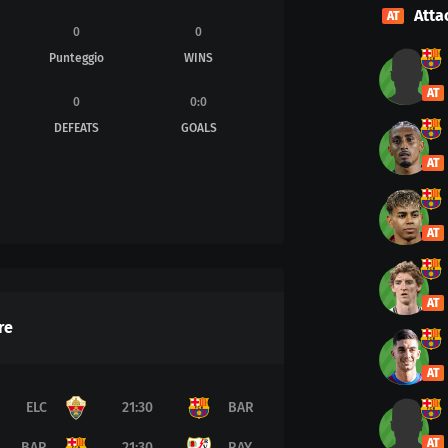
Atta
AT
0
0
Punteggio
WINS
AT
0
0
:
0
DEFEATS
GOALS
AT
AT
AT
re
AT
ELC
21:30
BAR
AT
BAR
21:30
RAY