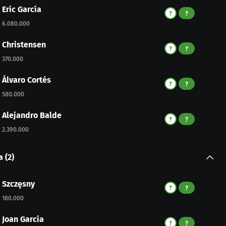
Eric García
?
?
6.080.000
Christensen
?
?
370.000
Álvaro Cortés
?
?
580.000
Alejandro Balde
?
?
2.390.000
a
(
2
)
Szczęsny
?
?
180.000
Joan García
?
?