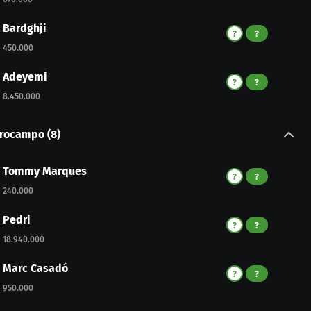
Bardghji
?
?
450.000
Adeyemi
?
?
8.450.000
trocampo
(
8
)
Tommy Marques
?
?
240.000
Pedri
?
?
18.940.000
Marc Casadó
?
?
950.000