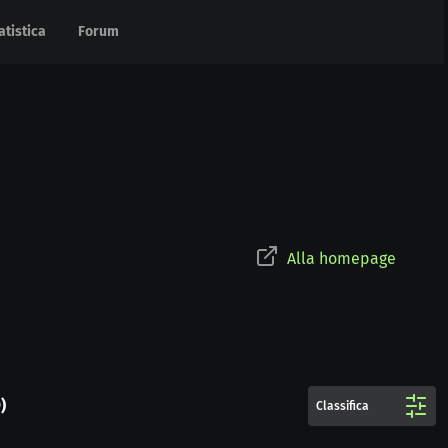
atistica
atistica
Forum
Forum
Alla homepage
9
)
Classifica