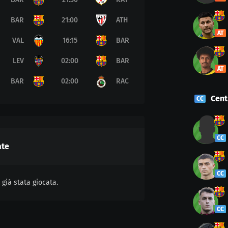
BAR
21:00
ATH
AT
VAL
16:15
BAR
LEV
02:00
BAR
AT
BAR
02:00
RAC
Cen
CC
CC
ate
CC
già stata giocata.
CC