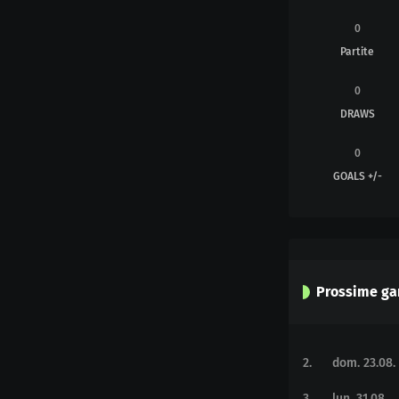
0
Partite
0
DRAWS
0
GOALS +/-
Prossime ga
2
.
dom. 23.08.
3
.
lun. 31.08.