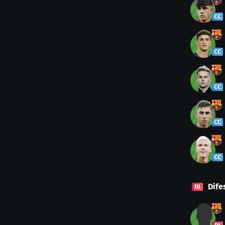
CC
CC
CC
CC
CC
Dife
DI