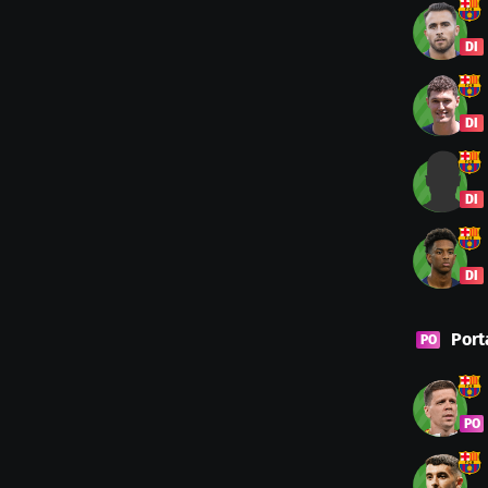
DI
DI
DI
DI
Port
PO
PO