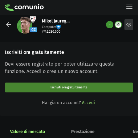
Mikel Jauregizar
-
0
Computer
CC
VM
:
2.280.000
Iscriviti ora gratuitamente
Devi essere registrato per poter utilizzare questa
funzione. Accedi o crea un nuovo account.
Iscriviti ora gratuitamente
Hai già un account?
Accedi
Valore di mercato
Prestazione
Ne