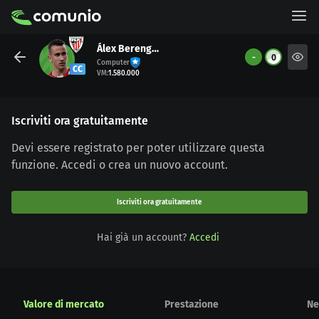
Álex Berenguer
-
0
Computer
CC
VM
:
1.580.000
Iscriviti ora gratuitamente
Devi essere registrato per poter utilizzare questa
funzione. Accedi o crea un nuovo account.
Iscriviti ora gratuitamente
Hai già un account?
Accedi
Valore di mercato
Prestazione
Ne