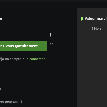
le
Valeur marc
1
Mois
0
0
Buts
Penalties
vez-vous gratuitement
0
0
éjà un compte ?
Se connecter
Jaune/rouge
Rouge
r
n jeu programmé