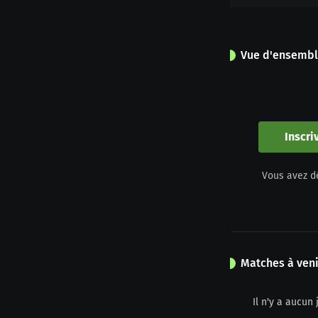
Vue d'ensemb
0
Apparitions
Inscri
0
Vous avez d
Jaune
Matches à veni
Il n'y a aucu