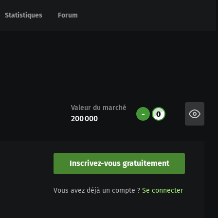
Statistiques
Statistiques
Forum
Forum
Valeur du marché
-
0
200 000
Inscrivez-vous gratuitement
Vous avez déjà un compte ?
Se connecter