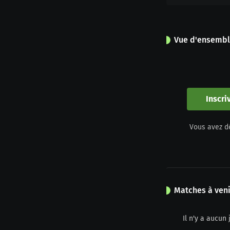
Vue d'ensemb
0
Apparitions
Inscri
0
Vous avez d
Jaune
Matches à veni
Il n'y a aucu