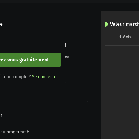
le
Valeur marc
1
Mois
0
0
Buts
Penalties
vez-vous gratuitement
0
0
éjà un compte ?
Se connecter
Jaune/rouge
Rouge
r
n jeu programmé