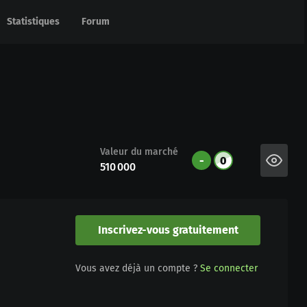
Statistiques
Statistiques
Forum
Forum
Valeur du marché
-
0
510 000
Inscrivez-vous gratuitement
Vous avez déjà un compte ?
Se connecter