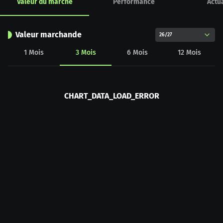
Valeur du marché
Performance
Actua
Valeur marchande
26/27
1
Mois
3
Mois
6
Mois
12
Mois
CHART_DATA_LOAD_ERROR