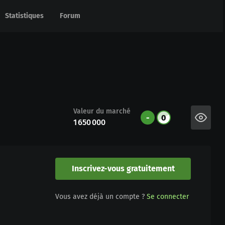
Statistiques
Statistiques
Forum
Forum
Valeur du marché
-
0
1 650 000
Inscrivez-vous gratuitement
Vous avez déjà un compte ?
Se connecter