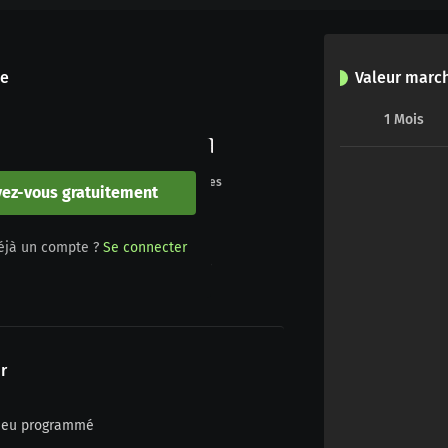
le
Valeur marc
1
Mois
0
0
Buts
Penalties
vez-vous gratuitement
0
0
éjà un compte ?
Se connecter
Jaune/rouge
Rouge
r
n jeu programmé