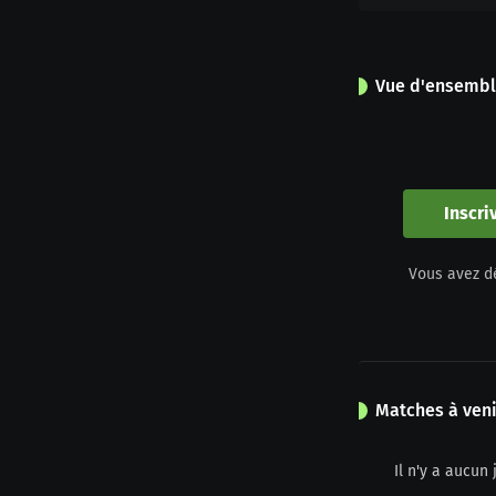
Vue d'ensemb
0
Apparitions
Inscri
0
Vous avez d
Jaune
Matches à veni
Il n'y a aucu