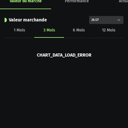
Valeur du marché
Performance
Actua
Valeur marchande
26/27
1
Mois
3
Mois
6
Mois
12
Mois
CHART_DATA_LOAD_ERROR