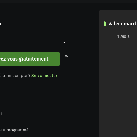
le
Valeur marc
1
Mois
0
0
Buts
Penalties
vez-vous gratuitement
0
0
éjà un compte ?
Se connecter
Jaune/rouge
Rouge
r
n jeu programmé