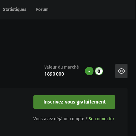
Statistiques
Statistiques
Forum
Forum
Valeur du marché
-
0
1 890 000
Inscrivez-vous gratuitement
Vous avez déjà un compte ?
Se connecter