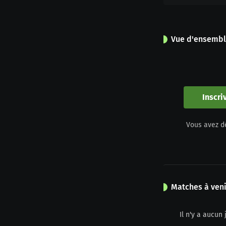
Vue d'ensemb
0
Apparitions
Inscri
0
Vous avez d
Jaune
Matches à veni
Il n'y a aucu