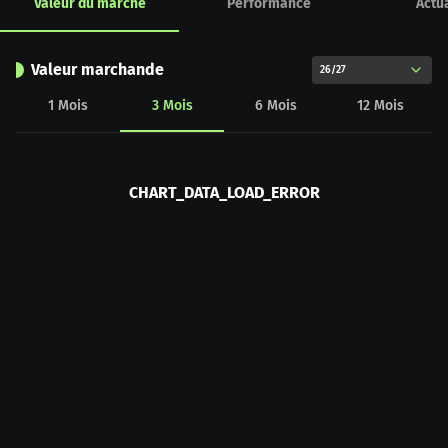
Valeur du marché
Performance
Actua
Valeur marchande
26/27
1
Mois
3
Mois
6
Mois
12
Mois
CHART_DATA_LOAD_ERROR