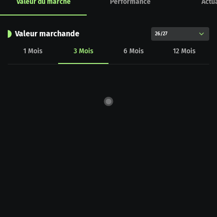
Valeur du marché
Performance
Actua
Valeur marchande
26/27
1
Mois
3
Mois
6
Mois
12
Mois
CHART_DATA_LOAD_ERROR