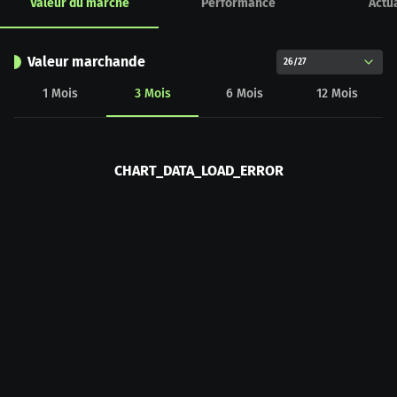
Valeur du marché
Performance
Actua
Valeur marchande
26/27
1
Mois
3
Mois
6
Mois
12
Mois
CHART_DATA_LOAD_ERROR