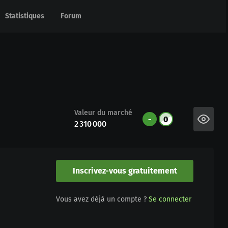
Statistiques
Statistiques
Forum
Forum
Valeur du marché
-
0
2 310 000
Inscrivez-vous gratuitement
Vous avez déjà un compte ?
Se connecter