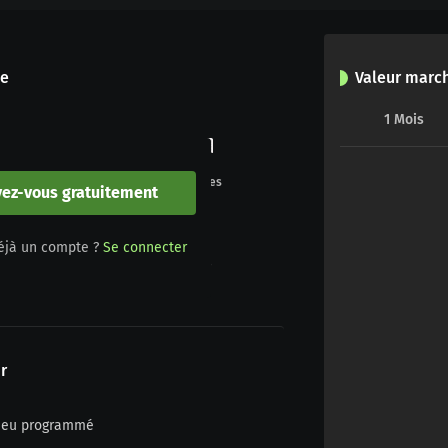
le
Valeur marc
1
Mois
0
0
Buts
Penalties
vez-vous gratuitement
0
0
éjà un compte ?
Se connecter
Jaune/rouge
Rouge
r
n jeu programmé