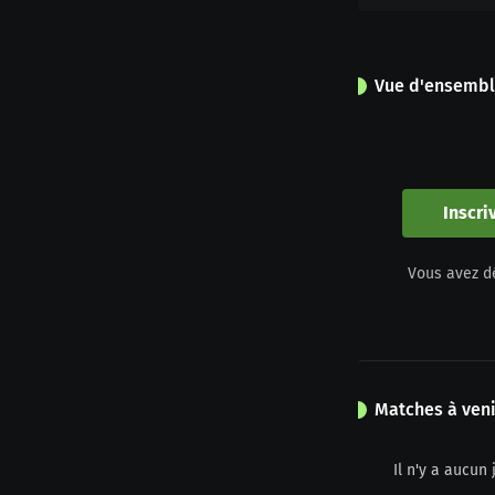
Vue d'ensemb
0
Apparitions
Inscri
0
Vous avez d
Jaune
Matches à veni
Il n'y a aucu