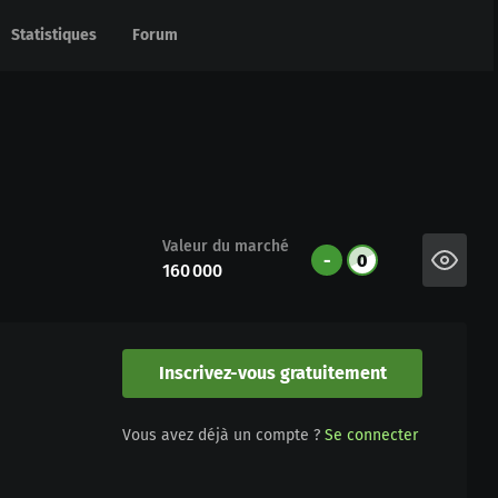
Statistiques
Statistiques
Forum
Forum
Valeur du marché
-
0
160 000
Inscrivez-vous gratuitement
Vous avez déjà un compte ?
Se connecter