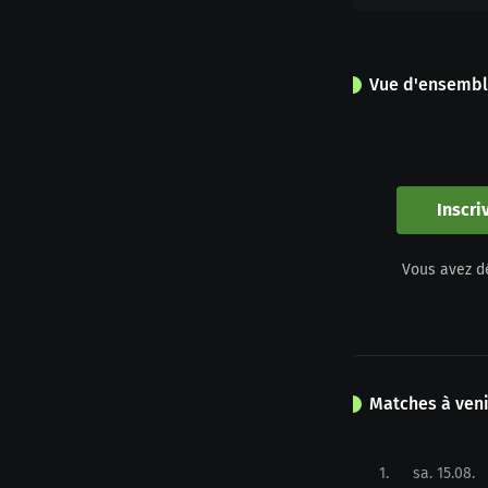
Vue d'ensemb
0
Apparitions
Inscri
0
Vous avez d
Jaune
Matches à veni
1
.
sa. 15.08.