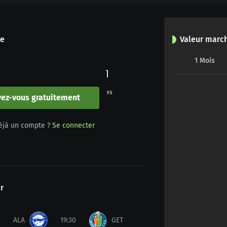
le
Valeur marc
1
Mois
0
0
Buts
Penalties
vez-vous gratuitement
0
0
éjà un compte ?
Se connecter
Jaune/rouge
Rouge
r
ALA
19:30
GET