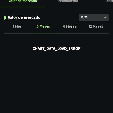
Valor de mercado
Rendimiento
Noti
Valor de mercado
26/27
1
Mes
3
Meses
6
Meses
12
Meses
CHART_DATA_LOAD_ERROR