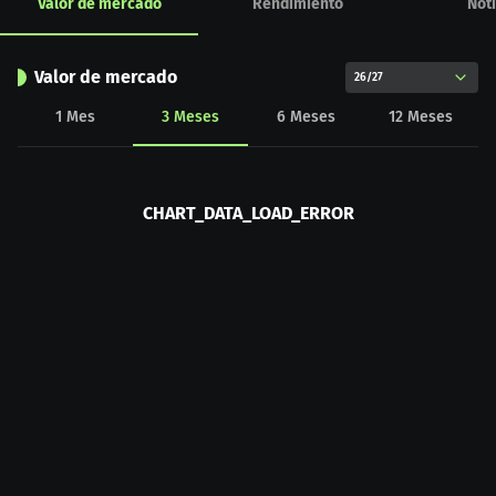
Valor de mercado
Rendimiento
Noti
Valor de mercado
26/27
1
Mes
3
Meses
6
Meses
12
Meses
CHART_DATA_LOAD_ERROR