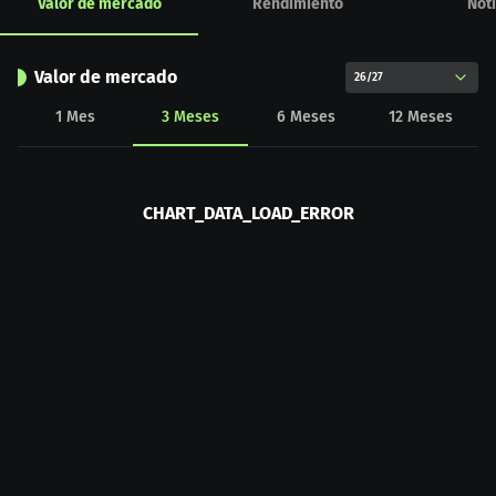
Valor de mercado
Rendimiento
Noti
Valor de mercado
26/27
1
Mes
3
Meses
6
Meses
12
Meses
CHART_DATA_LOAD_ERROR