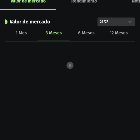
Valor de mercado
Rendimiento
Noti
Valor de mercado
26/27
1
Mes
3
Meses
6
Meses
12
Meses
CHART_DATA_LOAD_ERROR