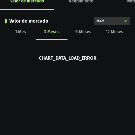
Valor de mercado
Rendimiento
Noti
Valor de mercado
26/27
1
Mes
3
Meses
6
Meses
12
Meses
CHART_DATA_LOAD_ERROR