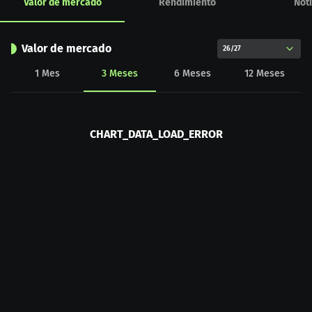
Valor de mercado
Rendimiento
Noti
Valor de mercado
26/27
1
Mes
3
Meses
6
Meses
12
Meses
CHART_DATA_LOAD_ERROR