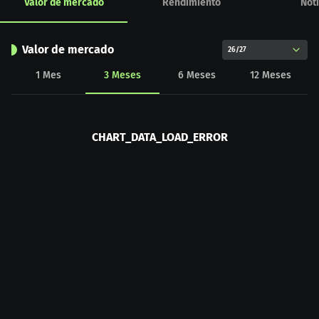
Valor de mercado
Rendimiento
Noti
Valor de mercado
26/27
1
Mes
3
Meses
6
Meses
12
Meses
CHART_DATA_LOAD_ERROR