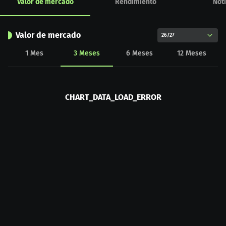
Valor de mercado
Rendimiento
Noti
Valor de mercado
26/27
1
Mes
3
Meses
6
Meses
12
Meses
CHART_DATA_LOAD_ERROR