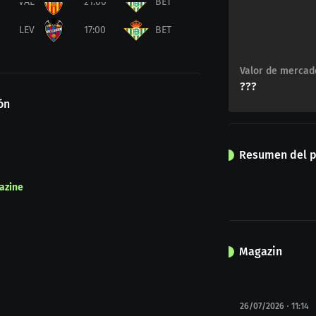
VAL
21:00
BET
LEV
17:00
BET
Valor de mercad
???
ón
Resumen del p
azine
Magazin
26/07/2026
11:14