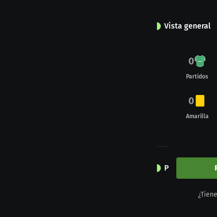
Vista general
0
Partidos
0
Amarilla
Próximos part
¿Tien
2
.
vi. 21.08.