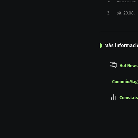
1
.
ma. 25.08.
3
.
sá. 29.08.
Más informaci
Hot News
ComunioMag
Comstats