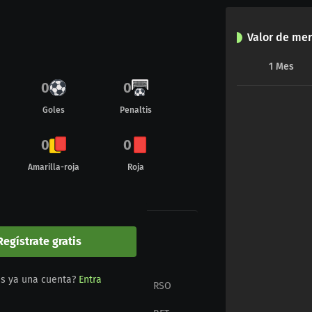
Valor de me
1
Mes
0
0
Goles
Penaltis
0
0
Amarilla-roja
Roja
Regístrate gratis
idos
es ya una cuenta?
Entra
BET
21:00
RSO