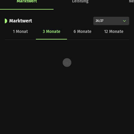
Marktwert
Leistung
Ne
Marktwert
26/27
1
Monat
3
Monate
6
Monate
12
Monate