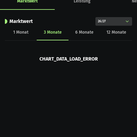
Marktwert
Leistung
Ne
Marktwert
26/27
1
Monat
3
Monate
6
Monate
12
Monate
CHART_DATA_LOAD_ERROR