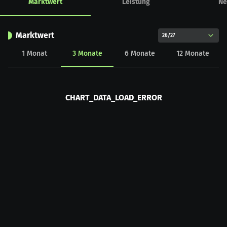
Marktwert
Leistung
Ne
Marktwert
26/27
1
Monat
3
Monate
6
Monate
12
Monate
CHART_DATA_LOAD_ERROR