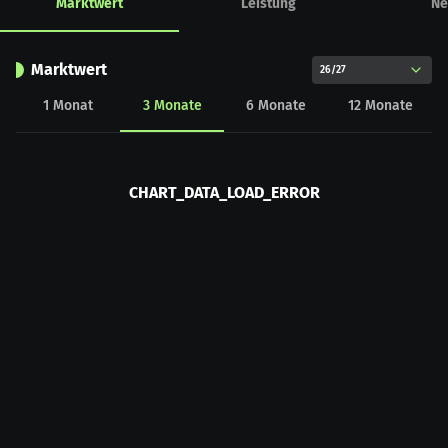
Marktwert
Leistung
Ne
Marktwert
26/27
1
Monat
3
Monate
6
Monate
12
Monate
CHART_DATA_LOAD_ERROR