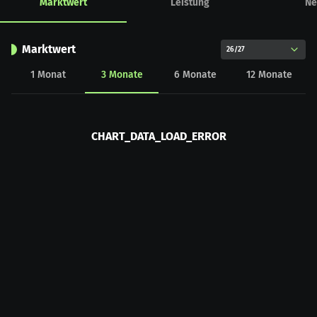
Marktwert
Leistung
Ne
Marktwert
26/27
1
Monat
3
Monate
6
Monate
12
Monate
CHART_DATA_LOAD_ERROR